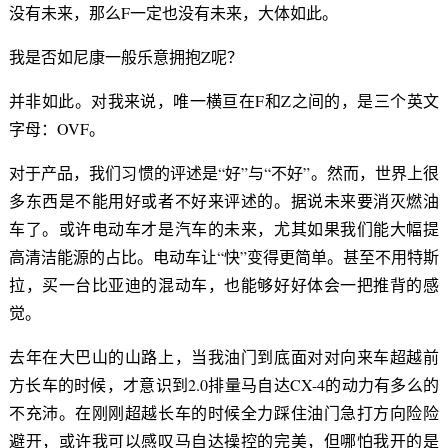
没有未来，那么F一定也没有未来，大体如此。
我是否如尼康一般乐意拥抱Z呢？
并非如此。对我来说，唯一横亘在F和Z之间的，是三个英文
字母：OVF。
对于产品，我们习惯的评述是“好”与“不好”。然而，世界上很
多东西是不能用好或者不好来评述的。据说未来要消灭燃油
车了。或许电动车才是汽车的未来，尤其如果我们能大幅提
高清洁能源的占比。电动车让“快”变得更简单。甚至不用特斯
拉，买一台比亚迪的混动车，也能够好好体会一把推背的感
觉。
去年在大巴山的山路上，当我油门到底面对对向来车超越前
方长车的时候，才意识到2.0排量马自达CX-4的动力有多么的
不充沛。在刚刚超越长车的时候全力踩住油门急打方向险险
避开，或许我可以感叹马自达操控的完美，但哪怕我开的是