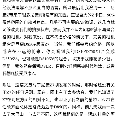
我猜很多人看完这篇文章会有点误解，因为我发现很多人已
经没法理解不那么直白的语言，所以最后让我澄清一下：尼
康Z带来了很多尼康F所没有的东西。直径巨大的Z卡口、90%
覆盖范围的自动对焦点、几乎不再需要的AF微调，这几点就
足够改变我们的拍摄状态。然而我并不认为尼康F就不再是合
格的相机。对我来说，在不考虑价格的情况下，完美的相机
组合是尼康D850+尼康Z7。当然，我们都会考虑价格，所以
或许在不远的将来，你会看到我的D810/D750组合变成
D850/Z6，也可能是D810/Z6的组合，取决于我能花多少钱。
但是，我依然会保留DSLR，直到它们彻底被时代淘汰，或者
我彻底接受尼康Z。
附注：这篇文章写于尼康Z7刚发布的时候，那时候还没有关
于Z7的任何评测。现在，网上有了太多信息，我们也知道了
Z7在对焦方面的相对不足，也印证了我之前的猜想，即Z7在
性能方面总体是略微落后于D850的。同样，前几天我再一次
去了大巴山。与去年不同，这些我租借的是一辆2.0排量的阿