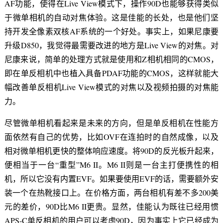
AF功能，使得在Live View模式下，操作90D也能够获得类似
于微单相机的自动对焦体验。这是佳能的长处，也是他们坚
持开发全像素双核AF系统的一个好处。事实上，如果尼康要
升级D850，我觉得最需要改进的地方是Live View的对焦。对
尼康来说，简单的处理方式就是使用和Z相机相同的CMOS，
即在单反相机中也植入具备PDAF功能的CMOS，这样就能大
幅改善单反相机Live View模式的对焦以及视频拍摄的对焦能
力。
尽管微单相机看起来是未来的方向，但是单反相机在性能方
面依然有自己的优势，比如OVF在连拍时的自然成像，以及
相对微单相机更快的整体响应速度。将90D的反光板升起来，
便相当于一台“重型”M6 II。M6 II则是一台主打便携性的相
机，所以它没有内置EVF。如果要使用EVF的话，需要额外安
装一个在热靴接口上。在价格方面，两台相机有差不多200美
元的差价，90D比M6 II更贵。显然，佳能认为既往已经用惯
APS-C单反相机的用户可以考虑90D，因为事实上它已经成为