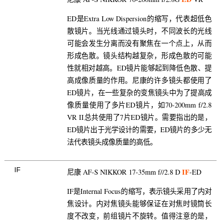
ED是Extra Low Dispersion的缩写，代表超低色
散镜片。当光线通过镜头时，不同波长的光线
可能会发生分离而没有聚焦在一个点上，从而
形成色散。镜头结构越复杂，形成色散的可能
性就相对越高。ED镜片能够起到降低色散、提
高成像质量的作用。尼康的许多镜头都使用了
ED镜片，在一些复杂的变焦镜头中为了提高成
像质量使用了多片ED镜片，如70-200mm f/2.8
VR II总共使用了7片ED镜片。需要指出的是，
ED镜片出于光学设计的需要，ED镜片的多少无
法代表镜头成像质量的高低。
IF
IF
尼康 AF-S NIKKOR 17-35mm f//2.8 D
-ED
IF是Internal Focus的缩写，表示镜头采用了内对
焦设计。内对焦镜头能够保证在对焦时镜筒长
度不改变，前组镜片不旋转。值得注意的是，