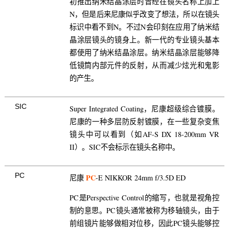
初推出纳米结晶涂层时曾经在镜头名称上加上
N，但是后来尼康似乎改变了想法，所以在镜头
标识中看不到N。不过N会印刻在应用了纳米结
晶涂层镜头的镜身上。新一代的专业镜头基本
都使用了纳米结晶涂层。纳米结晶涂层能够降
低镜筒内部元件的反射，从而减少炫光和鬼影
的产生。
SIC
Super Integrated Coating，尼康超级综合镀膜。
尼康的一种多层防反射镀膜，在一些复杂变焦
镜头中可以看到（如AF-S DX 18-200mm VR
II）。SIC不会标示在镜头名称中。
PC
PC
尼康
-E NIKKOR 24mm f/3.5D ED
PC是Perspective Control的缩写，也就是视角控
制的意思。PC镜头通常被称为移轴镜头，由于
前组镜片能够做相对位移，因此PC镜头能够控