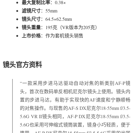
最大复制比率
：0.38×
滤镜尺寸
：55mm
镜头尺寸
：64.5×62.5mm
镜头重量
：195克（VR版本为205克）
上市价格
：作为套机镜头销售
镜头官方资料
“一款采用步进马达驱动自动对焦的新类别AF-P镜
头，首次在数码单反相机尼克尔镜头上使用。镜头内
置的步进马达，有助于实现快的AF速度和宁静顺畅
的对焦操作。与现售的AF-S DX尼克尔18-55mm f/3.5-
5.6G VR II镜头相同，AF-P DX尼克尔18-55mm f/3.5-
5.6G也采用可伸缩式镜筒装置，镜身小巧轻质，便于
携带。AF-P DX尼克尔18-55mm f/3.5-5.6G采用的光学