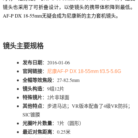
镜头也采用了可折叠设计，以使镜头的携带体积降到最低。
AF-P DX 18-55mm无疑会成为尼康新的主力套机镜头。
镜头主要规格
发布日期
：2016-01-06
官网链接
：
尼康AF-P DX 18-55mm f/3.5-5.6G
全幅等效焦段
：27-82.5mm
镜头构造
：9组12片
特殊镜片
：2片非球面
其他特点
：步进马达；VR版本配备了4级VR防抖；
SIC镀膜
光圈叶片数量
：7片（圆形）
最近对焦距离
：0.25米