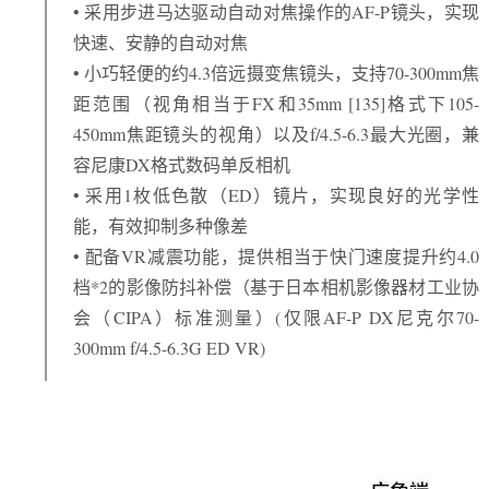
• 采用步进马达驱动自动对焦操作的AF-P镜头，实现
快速、安静的自动对焦
• 小巧轻便的约4.3倍远摄变焦镜头，支持70-300mm焦
距范围（视角相当于FX和35mm [135]格式下105-
450mm焦距镜头的视角）以及f/4.5-6.3最大光圈，兼
容尼康DX格式数码单反相机
• 采用1枚低色散（ED）镜片，实现良好的光学性
能，有效抑制多种像差
• 配备VR减震功能，提供相当于快门速度提升约4.0
档*2的影像防抖补偿（基于日本相机影像器材工业协
会（CIPA）标准测量）(仅限AF-P DX尼克尔70-
300mm f/4.5-6.3G ED VR)