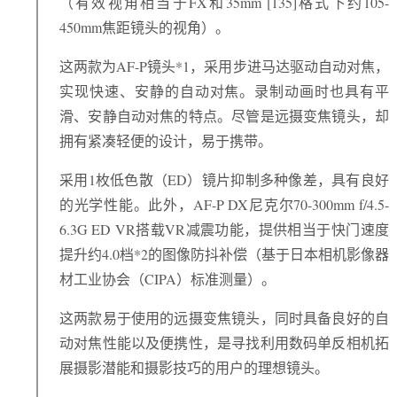
（有效视角相当于FX和35mm [135]格式下约105-
450mm焦距镜头的视角）。
这两款为AF-P镜头*1，采用步进马达驱动自动对焦，
实现快速、安静的自动对焦。录制动画时也具有平
滑、安静自动对焦的特点。尽管是远摄变焦镜头，却
拥有紧凑轻便的设计，易于携带。
采用1枚低色散（ED）镜片抑制多种像差，具有良好
的光学性能。此外，AF-P DX尼克尔70-300mm f/4.5-
6.3G ED VR搭载VR减震功能，提供相当于快门速度
提升约4.0档*2的图像防抖补偿（基于日本相机影像器
材工业协会（CIPA）标准测量）。
这两款易于使用的远摄变焦镜头，同时具备良好的自
动对焦性能以及便携性，是寻找利用数码单反相机拓
展摄影潜能和摄影技巧的用户的理想镜头。