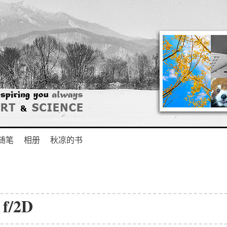
随笔
相册
秋凉的书
f/2D