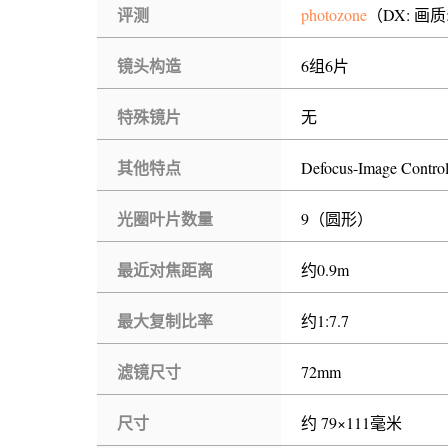
评测
photozone
（DX: 画质: 
镜头构造
6组6片
特殊镜片
无
其他特点
Defocus-Image Co
光圈叶片数量
9（圆形）
最近对焦距离
约0.9m
最大复制比率
约1:7.7
滤镜尺寸
72mm
尺寸
约 79×111毫米