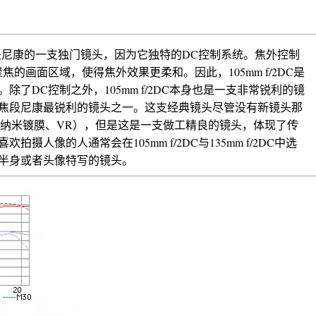
 f/2D是尼康的一支独门镜头，因为它独特的DC控制系统。焦外控制
焦的画面区域，使得焦外效果更柔和。因此，105mm f/2DC是
除了DC控制之外，105mm f/2DC本身也是一支非常锐利的镜
mm焦段尼康最锐利的镜头之一。这支经典镜头尽管没有新镜头那
S、纳米镀膜、VR），但是这是一支做工精良的镜头，体现了传
拍摄人像的人通常会在105mm f/2DC与135mm f/2DC中选
半身或者头像特写的镜头。