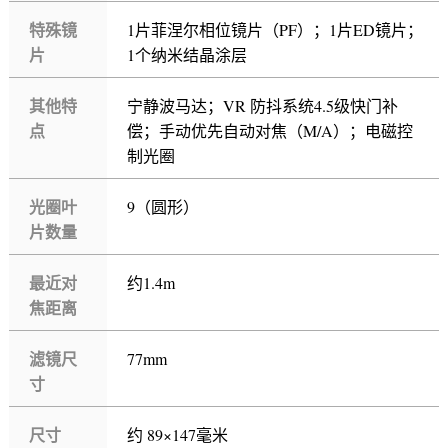
特殊镜
1片菲涅尔相位镜片（PF）；1片ED镜片；
片
1个纳米结晶涂层
其他特
宁静波马达；VR 防抖系统4.5级快门补
点
偿；手动优先自动对焦（M/A）；电磁控
制光圈
光圈叶
9（圆形）
片数量
最近对
约1.4m
焦距离
滤镜尺
77mm
寸
尺寸
约 89×147毫米