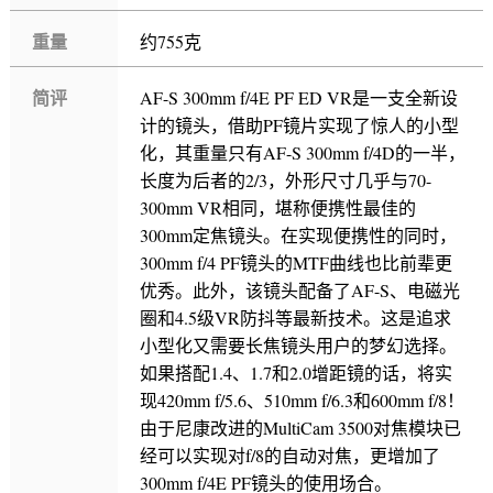
重量
约755克
简评
AF-S 300mm f/4E PF ED VR是一支全新设
计的镜头，借助PF镜片实现了惊人的小型
化，其重量只有AF-S 300mm f/4D的一半，
长度为后者的2/3，外形尺寸几乎与70-
300mm VR相同，堪称便携性最佳的
300mm定焦镜头。在实现便携性的同时，
300mm f/4 PF镜头的MTF曲线也比前辈更
优秀。此外，该镜头配备了AF-S、电磁光
圈和4.5级VR防抖等最新技术。这是追求
小型化又需要长焦镜头用户的梦幻选择。
如果搭配1.4、1.7和2.0增距镜的话，将实
现420mm f/5.6、510mm f/6.3和600mm f/8！
由于尼康改进的MultiCam 3500对焦模块已
经可以实现对f/8的自动对焦，更增加了
300mm f/4E PF镜头的使用场合。