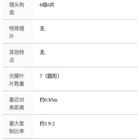
镜头构
6组6片
造
特殊镜
无
片
其他特
无
点
光圈叶
7（圆形）
片数量
最近对
约0.85m
焦距离
最大复
约1:9.2
制比率