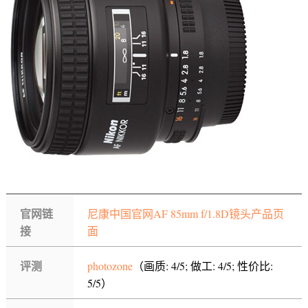
官网链
尼康中国官网AF 85mm f/1.8D镜头产品页
接
面
评测
photozone
（画质: 4/5; 做工: 4/5; 性价比:
5/5）