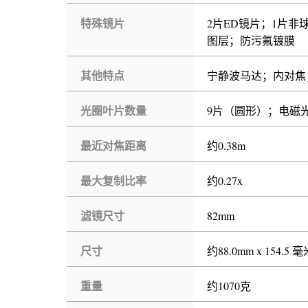
特殊镜片
2片ED镜片；1片非
图层；防污氟镀膜
其他特点
宁静波马达；内对焦
光圈叶片数量
9片（圆形）；电磁
最近对焦距离
约0.38m
最大复制比率
约0.27x
滤镜尺寸
82mm
尺寸
约88.0mm x 154.5 
重量
约1070克