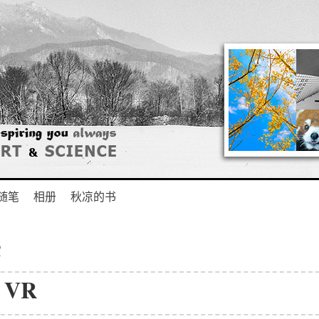
随笔
相册
秋凉的书
头
D VR