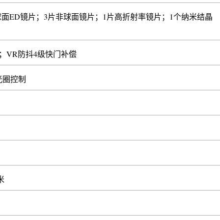
球面ED镜片；3片非球面镜片；1片高折射率镜片；1个纳米结晶
；VR防抖4级快门补偿
光圈控制
毫米