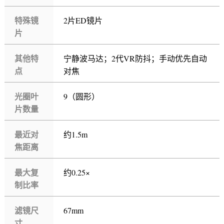
特殊镜
2片ED镜片
片
其他特
宁静波马达；2代VR防抖；手动优先自动
点
对焦
光圈叶
9（圆形）
片数量
最近对
约1.5m
焦距离
最大复
约0.25×
制比率
滤镜尺
67mm
寸