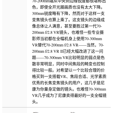
70-200mm端从中央到边缘锐度都很堪称出
色，即使全开光圈画质也没有太大下降。
300mm锐度略有下降，然而对于这样一支
变焦镜头也算上乘了。这支镜头的边缘成
像总体让人满意，甚至要胜过第一代70-
200mm f/2.8 VR镜头，也难怪一些专业摄
影师当初都在全幅机身上使用70-300mm
VR替代70-200mm f/2.8 VR——当然，70-
200mm f/2.8 VR II已经大幅改进了这一问
题——70-300mm VR比较明显的弱点是色
散非常明显，同时中间焦段的畸变也控制
得比较一般。对希望以一个比较合理的价
格买到一支搭载VR、焦段合适、光学素质
优秀的长焦变焦镜头的用户，这几乎是尼
康为你量身定做的镜头。也难怪70-300mm
VR几乎成为了尼康卖得最好的一支全幅镜
头。