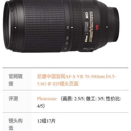
官网链
尼康中国官网AF-S VR 70-300mm f/4.5-
接
5.6G IF-ED镜头页面
评测
Photozone
（画质: 2.5/5; 做工: 3/5; 性价比:
4/5）
镜头构
12组17片
造