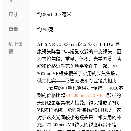
尺寸
约 80×143.5 毫米
重量
约745克
纸上谈
AF-S VR 70-300mm f/4.5-5.6G IF-ED是尼
镜
康镜头阵营中非常受欢迎的一支镜头，因
为它将焦段、重量、体积、光学素质、功
能和价格近乎完美地平衡在了一起。70-
300mm VR镜头覆盖了实用的长焦焦段，
做工扎实——尽管无法和专业镜头相比
——745克的重量也算相对“便携”，4000不
到的价格比起
70-200mm f/2.8 VR II
那样的
天价也更容易被人接受。镜头搭载了2代
VR防抖系统，能够补偿4级快门速度，这
对于这支光圈较小的镜头是非常实用的补
充。70-300mm VR镜头的锐度非常不错，