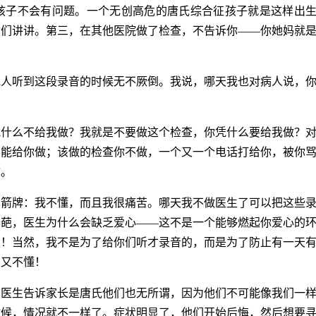
孩子不会有问题。一个无创高危的唐氏综合征孩子就是这样出
你们讲讲。第三，在其他医院做了检查，不告诉你——你她妈就
他人听到这段录音的时候无不厥倒。我说，哪天我也对病人说，
凭什么不给我做？我就是不要做这个检查，你凭什么要给我做？
不能给你做；该做的检查你不做，一个又一个电话打给你，被你
喻。
挡箭牌：我不懂，而且我很痛苦。哪天我不做医生了可以把这些
奇葩，医生为什么会缺乏爱心——这不是一个能够燃起你爱心的
人！当然，我不是为了给你们听才录音的，而是为了防止有一天
们又不懂！
管医生告诉家长是唐氏他们也无所谓，因为他们不可能像我们一
的时候，情况就不一样了。症状明显了，他们开始后悔，然后想要