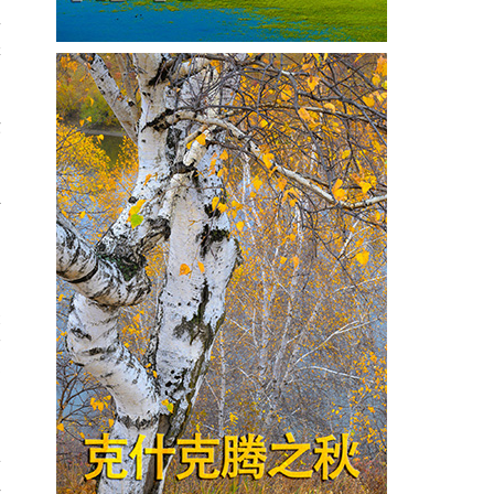
生
是
你
对
骂
录
环
有
样
寻