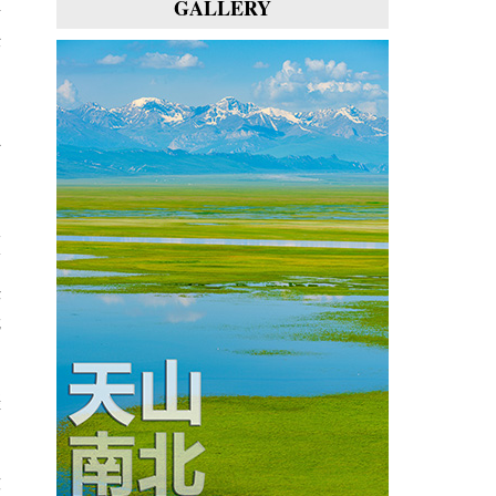
GALLERY
事
任
。
周
时
！
类
第
决
我
娠
没