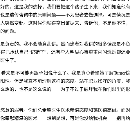
好好的，这是我的选择，我们要把这个孩子生下来，我们知道他
这也是遗传咨询中的原则问题——不为患者去做选择。可是情况
些人突然变卦。这时候你就得拿出证据来，告诉他，不是你不懂
中的问题。
都是负责的。我不会随意乱讲。然而患者对我讲的很多话都是不
得已承认自己“记错了”，还有些人明显心事重重闪闪烁烁却还
的医生了。
来是不可能再跟孕妇说什么了。我是真心希望她了解Turner
假阳性。但是我真不能理解这样的态度。站在职业操守的角度，
这么想的，也不是这么说的——为了不过于破坏我在你们眼里的
以恣意的弱者。你们总希望医生医术精湛态度和蔼医德高尚。面
为你奉献精湛的医术——想到是想，可是你没给我机会——别再