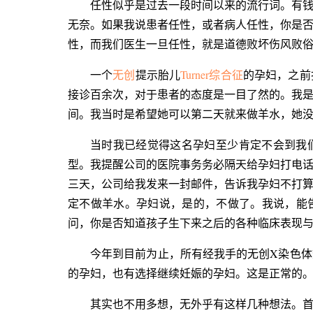
任性似乎是过去一段时间以来的流行词。有
无奈。如果我说患者任性，或者病人任性，你是
性，而我们医生一旦任性，就是道德败坏伤风败
一个
无创
提示胎儿
Turner综合征
的孕妇，之前
接诊百余次，对于患者的态度是一目了然的。我
间。我当时是希望她可以第二天就来做羊水，她
当时我已经觉得这名孕妇至少肯定不会到我
型。我提醒公司的医院事务务必隔天给孕妇打电
三天，公司给我发来一封邮件，告诉我孕妇不打
定不做羊水。孕妇说，是的，不做了。我说，能
问，你是否知道孩子生下来之后的各种临床表现
今年到目前为止，所有经我手的无创X染色
的孕妇，也有选择继续妊娠的孕妇。这是正常的
其实也不用多想，无外乎有这样几种想法。