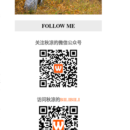
有
是
，
FOLLOW ME
关注秋凉的微信公众号
负
要
综
我
形
访问秋凉的
BILIBILI
对
给