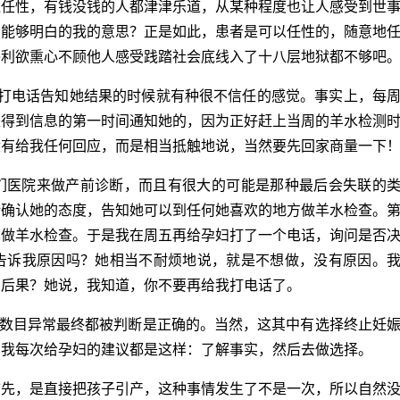
钱任性，有钱没钱的人都津津乐道，从某种程度也让人感受到世
否能够明白的我的意思？正是如此，患者是可以任性的，随意地
俗利欲熏心不顾他人感受践踏社会底线入了十八层地狱都不够吧
打电话告知她结果的时候就有种很不信任的感觉。事实上，每
是得到信息的第一时间通知她的，因为正好赶上当周的羊水检测
没有给我任何回应，而是相当抵触地说，当然要先回家商量一下
们医院来做产前诊断，而且有很大的可能是那种最后会失联的
话确认她的态度，告知她可以到任何她喜欢的地方做羊水检查。
算做羊水检查。于是我在周五再给孕妇打了一个电话，询问是否
告诉我原因吗？她相当不耐烦地说，就是不想做，没有原因。
与后果？她说，我知道，你不要再给我打电话了。
体数目异常最终都被判断是正确的。当然，这其中有选择终止妊
。我每次给孕妇的建议都是这样：了解事实，然后去做选择。
首先，是直接把孩子引产，这种事情发生了不是一次，所以自然