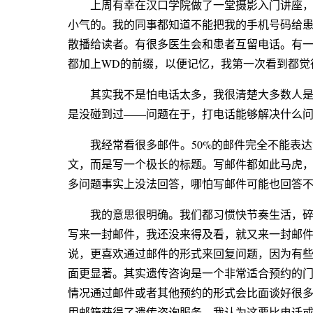
上周有幸在汉口学院做了一堂摄影入门讲座
小气的。我的同事都知道不能把我的手机号码给
散播给读者。有很多医生会和患者互留电话。有
都加上WD的前缀，以便记忆，我第一次看到都觉
其实我不是怕电话太多，我很清楚大多数人
是没碰到过——问题在于，打电话能够解决什么
我经常看很多邮件。50%的邮件完全不能表
文，而是写一个极长的标题。写邮件都如此马虎
多问题事实上没法回答，哪怕写邮件可能也回答
我的意思很明确。我们都习惯快节奏生活，
写来一封邮件，我还没来得及看，就又来一封邮
说，更喜欢通过邮件的形式来回复问题，因为有
面更显著。其实遗传咨询是一个非常适合预约的
情况通过邮件或者其他预约的形式会比面谈好很
用邮箱获得了遗传咨询服务。我认为这要比电话