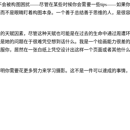
会被构图困扰——尽管在某些时候你会需要一些tips——如果
，而不是眼睛盯着构图本身。一个善于总结善于思维的人，是很
定的天赋因素，尽管这种天赋也可能是在过去的生命中通过周遭
但是她的问题在于很难凭空想到话什么。我是一个绘画能力很差
佩服你，居然在一张白纸上凭空设计出这样一个页面或者其他什
说明你需要花更多努力来学习摄影。这不是一件可以速成的事情