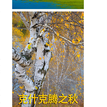
以
的
，
简
说
本
这
从
去
心