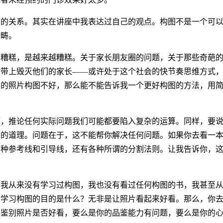
大的关系。其实在讲座中我表达过自己的观点。构图不是一个可
范畴。
很糟糕，是越来越糟糕。关于家长朋友圈的问题，关于那些奇葩
附带上毁灭他们的家长——或许处于这个社会的快节奏思维方式
拍的照片构图不好，那么能不能告诉我一个更好构图的方法，用
而，推论任何实际问题我们可能都要陷入复杂的运算。同样，要
来的道理。问题在于，这不能帮你解决任何问题。如果你去看一
各种参考线和引导线，还有各种所谓的分割法则。让我告诉你，
是我从来没有学习过构图，我也没有看过任何构图的书，我甚至
。学习构图的目的是什么？无非是让照片看起来好看。那么，你
法鉴别照片是否好看，要么是你的品鉴能力有问题，要么是你的