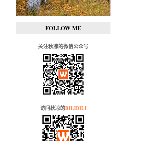
。
种
FOLLOW ME
不
关注秋凉的微信公众号
书
些
不
些
断
访问秋凉的
BILIBILI
进
开