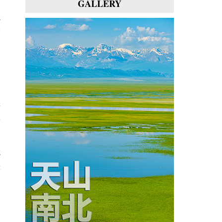
GALLERY
名
地
者
不
正
很
我
来
方
种
专