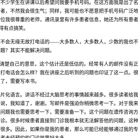
，不少学生在讲课以后希望问我要手机号码。在这方面我是出了
患者，不然我会很生气；同样，我可能也不愿意把手机号码广泛
一位我很尊重的老师，通讯录里有许多患者信息，她还为所有患
得有点搞笑。
是不会无缘无故打电话的——大多数人，大多数人，少数的我也
问题？其实不能解决问题。
达清楚自己的意思，这个估计还是低估的。经常有人的邮件没有
，打电话会怎么样？我在讲座之后听到的问题也印证了这一点。
不了，需要写本书。
碎片化语言。讲话不经过大脑思考的事情越来越多。很多读者给
件说，我知道了，谢谢。写邮件是强迫你稍微思考一下。对于我
些问题我也需要思考一下，需要准备一下。这个问题在遗传咨询
门诊。很多时候患者直接到门诊我根本就无法解答他的问题，这
多很多。因此，如果你是我的患者，那么可能已经能够通过我的
或者未经预约的门诊效果好太多。