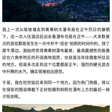
我上一次从陡坡塘走到黄果树大瀑布是在正午烈日的暴晒
下，这一次入住酒店后出去看瀑布也是在正午——大多数景
点的游览都是发生在一天中并不“适合”拍照的时间中的。除了
犀牛潭边，我始终觉得黄果树瀑布最美、最具震撼性的画像
应在六角亭附近的开阔高地观赏，也就是当年徐霞客所驻足
的地方。但是多次走到这个位置都是正午，强烈的硬光混合
中升腾的水汽，确实很难拍出感觉。
于是，我在吃完饭后来到同一个地方。因为熟门熟路，得以
在保安的围追堵截下正好拍摄到斜照在瀑布上方的最后一抹
夕阳余晖。