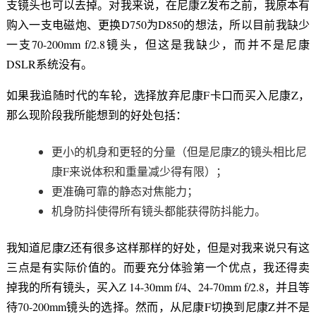
支镜头也可以去掉。对我来说，在尼康Z发布之前，我原本有
购入一支电磁炮、更换D750为D850的想法，所以目前我缺少
一支70-200mm f/2.8镜头，但这是我缺少，而并不是尼康
DSLR系统没有。
如果我追随时代的车轮，选择放弃尼康F卡口而买入尼康Z，
那么现阶段我所能想到的好处包括：
更小的机身和更轻的分量（但是尼康Z的镜头相比尼
康F来说体积和重量减少得有限）；
更准确可靠的静态对焦能力；
机身防抖使得所有镜头都能获得防抖能力。
我知道尼康Z还有很多这样那样的好处，但是对我来说只有这
三点是有实际价值的。而要充分体验第一个优点，我还得卖
掉我的所有镜头，买入Z 14-30mm f/4、24-70mm f/2.8，并且等
待70-200mm镜头的选择。然而，从尼康F切换到尼康Z并不是