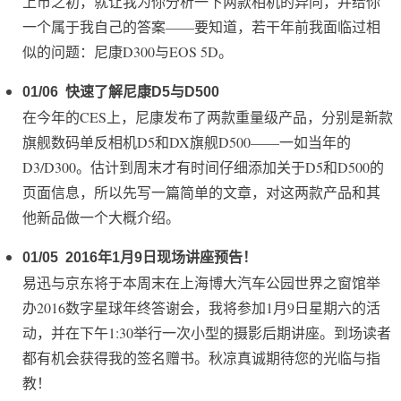
上市之初，就让我为你分析一下两款相机的异同，并给你
一个属于我自己的答案——要知道，若干年前我面临过相
似的问题：尼康D300与EOS 5D。
01/06
快速了解尼康D5与D500
在今年的CES上，尼康发布了两款重量级产品，分别是新款
旗舰数码单反相机D5和DX旗舰D500——一如当年的
D3/D300。估计到周末才有时间仔细添加关于D5和D500的
页面信息，所以先写一篇简单的文章，对这两款产品和其
他新品做一个大概介绍。
01/05
2016年1月9日现场讲座预告！
易迅与京东将于本周末在上海博大汽车公园世界之窗馆举
办2016数字星球年终答谢会，我将参加1月9日星期六的活
动，并在下午1:30举行一次小型的摄影后期讲座。到场读者
都有机会获得我的签名赠书。秋凉真诚期待您的光临与指
教！