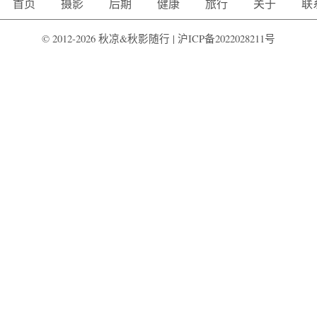
首页
摄影
后期
健康
旅行
关于
联
© 2012-2026 秋凉&秋影随行 |
沪ICP备2022028211号